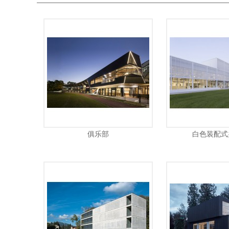
俱乐部
白色装配式