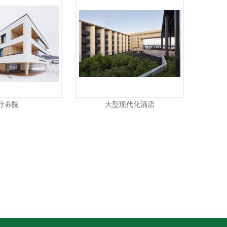
疗养院
大型现代化酒店