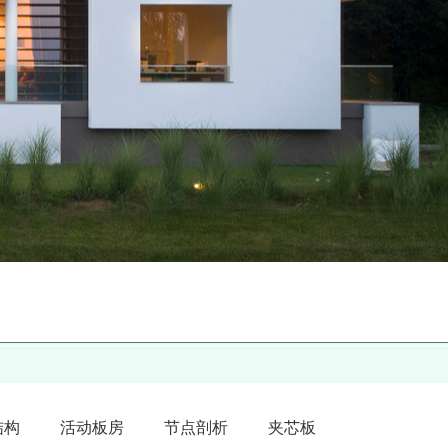
结构
活动板房
节点剖析
夹芯板