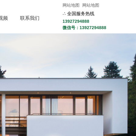
网站地图
网站地图
∴
全国服务热线
视频
联系我们
13927294888
微信号：13927294888