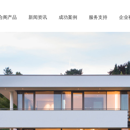
合阁产品
新闻资讯
成功案例
服务支持
企业