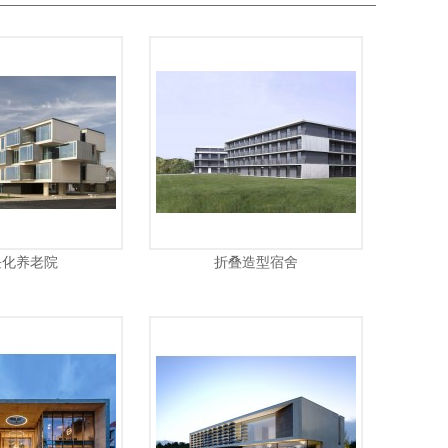
块化养老院
折叠造型宿舍