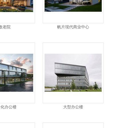
敬老院
帆片现代商业中心
块化办公楼
大型办公楼