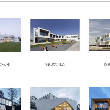
办公楼
装配式幼儿园
模