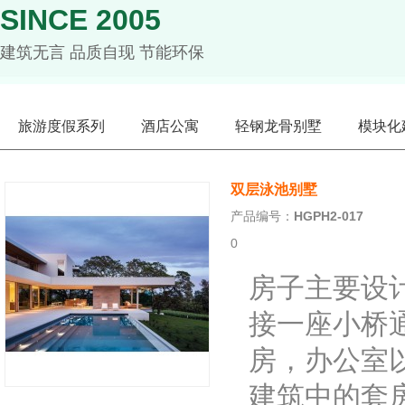
SINCE 2005
建筑无言 品质自现 节能环保
旅游度假系列
酒店公寓
轻钢龙骨别墅
模块化
双层泳池别墅
产品编号：
HGPH2-017
0
房子主要设
接一座小桥
房，办公室
建筑中的套