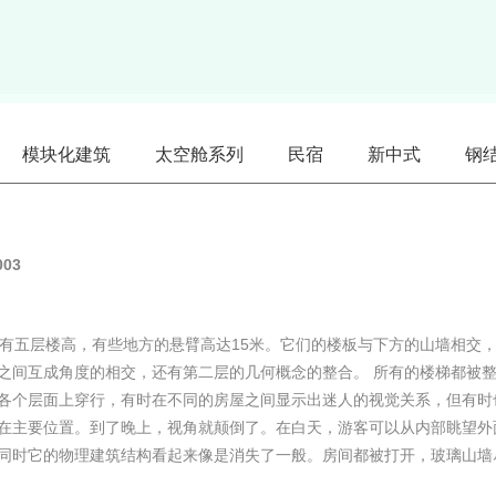
模块化建筑
太空舱系列
民宿
新中式
钢
003
共有五层楼高，有些地方的悬臂高达15米。它们的楼板与下方的山墙相交
之间互成角度的相交，还有第二层的几何概念的整合。 所有的楼梯都被
各个层面上穿行，有时在不同的房屋之间显示出迷人的视觉关系，但有时
在主要位置。到了晚上，视角就颠倒了。在白天，游客可以从内部眺望外
同时它的物理建筑结构看起来像是消失了一般。房间都被打开，玻璃山墙