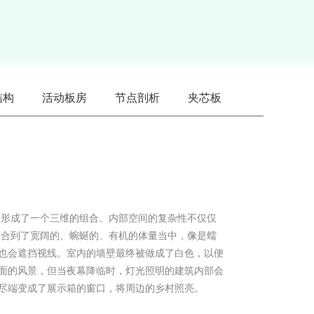
结构
活动板房
节点剖析
夹芯板
，形成了一个三维的组合。内部空间的复杂性不仅仅
整合到了宽阔的、蜿蜒的、有机的体量当中，像是蠕
也会遮挡视线。室内的墙壁最终被做成了白色，以便
面的风景，但当夜幕降临时，灯光照明的建筑内部会
尽端变成了展示箱的窗口，将周边的乡村照亮。