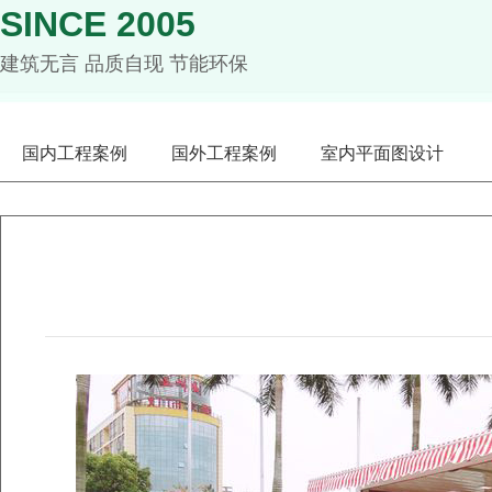
SINCE 2005
建筑无言 品质自现 节能环保
国内工程案例
国外工程案例
室内平面图设计