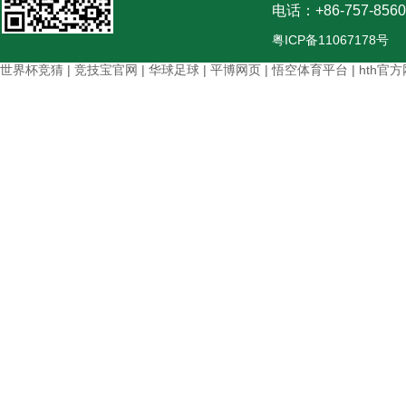
电话：+86-757-8560
粤ICP备11067178号
世界杯竞猜
|
竞技宝官网
|
华球足球
|
平博网页
|
悟空体育平台
|
hth官