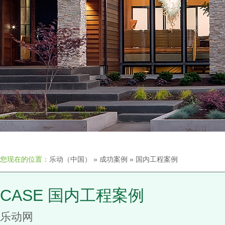
您现在的位置：
乐动（中国）
»
成功案例
»
国内工程案例
CASE 国内工程案例
乐动网