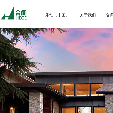
乐动（中国）
关于我们
合