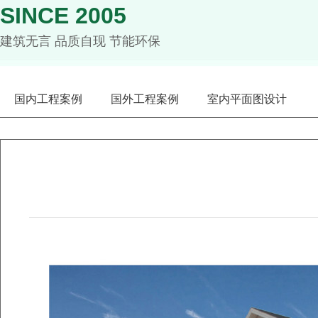
SINCE 2005
建筑无言 品质自现 节能环保
国内工程案例
国外工程案例
室内平面图设计