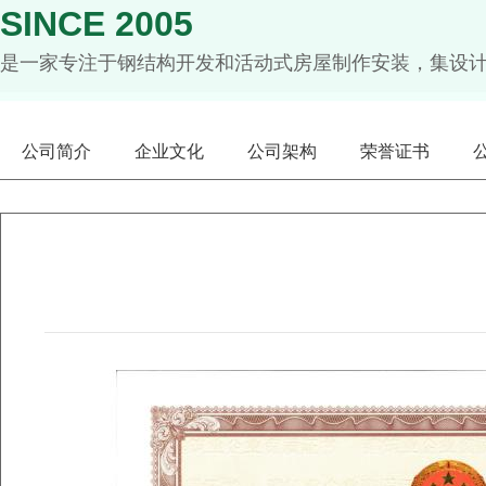
SINCE 2005
是一家专注于钢结构开发和活动式房屋制作安装，集设
公司简介
企业文化
公司架构
荣誉证书