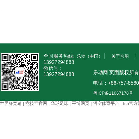
全国服务热线:
乐动（中国）
关于合阁
13927294888
微信号：
乐动网 页面版权所有
13927294888
电话：+86-757-8560
粤ICP备11067178号
世界杯竞猜
|
竞技宝官网
|
华球足球
|
平博网页
|
悟空体育平台
|
hth官