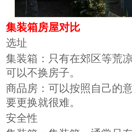
集装箱房屋对比
选址
集装箱：只有在郊区等荒
可以不换房子。
商品房：可以按照自己的
要更换就很难。
安全性