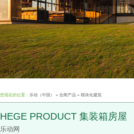
您现在的位置：
乐动（中国）
»
合阁产品
»
模块化建筑
HEGE PRODUCT 集装箱房屋
乐动网