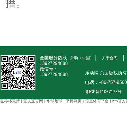
播。
全国服务热线:
乐动（中国）
关于合阁
13927294888
微信号：
乐动网 页面版权所有
13927294888
电话：+86-757-8560
粤ICP备11067178号
世界杯竞猜
|
竞技宝官网
|
华球足球
|
平博网页
|
悟空体育平台
|
hth官