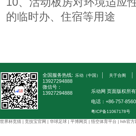
10、活动板房对环境适应
的临时办、住宿等用途
全国服务热线:
乐动（中国）
关于合阁
13927294888
微信号：
乐动网 页面版权所有
13927294888
电话：+86-757-8560
粤ICP备11067178号
世界杯竞猜
|
竞技宝官网
|
华球足球
|
平博网页
|
悟空体育平台
|
hth官