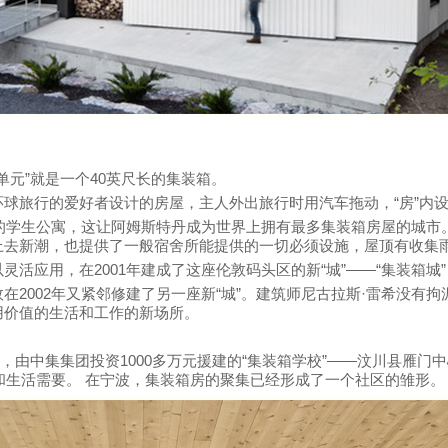
家居单元”就是一个40英尺长的集装箱。
球旅行的爱好者设计的房屋，主人外出旅行时用汽车拖动，“房”内
间的学生公寓，这让阿姆斯特丹成为世界上拥有最多集装箱房屋的城市。
上去新潮，也提供了一般宿舍所能提供的一切必须设施，屋顶有收集
，在2001年建成了这座伦敦码头区的新“城”——“集装箱城”（Conta
在2002年又紧邻修建了另一座新“城”。建筑师尼古拉斯·雷希没有
用价值的生活和工作的新场所。
9日，由中集集团投资1000多万元援建的“集装箱学校”——汶川县雁
习和生活需要。 在宁波，集装箱房的聚集已经形成了一个社区的雏形。