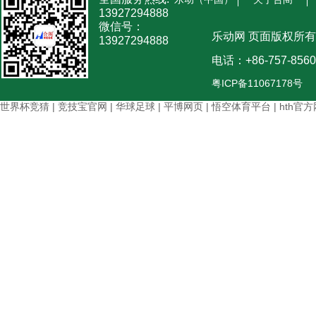
13927294888
微信号：
乐动网 页面版权所有
13927294888
电话：+86-757-8560
粤ICP备11067178号
世界杯竞猜
|
竞技宝官网
|
华球足球
|
平博网页
|
悟空体育平台
|
hth官