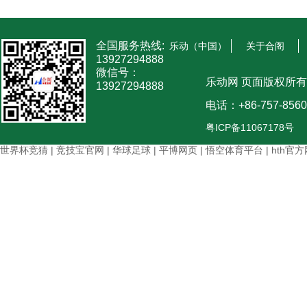
全国服务热线:
乐动（中国）
关于合阁
13927294888
微信号：
乐动网 页面版权所有
13927294888
电话：+86-757-8560
粤ICP备11067178号
世界杯竞猜
|
竞技宝官网
|
华球足球
|
平博网页
|
悟空体育平台
|
hth官