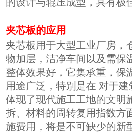
的设计与辊压成型，具有极
夹芯板的应用
夹芯板用于大型工业厂房，
物加层，洁净车间以及需保
整体效果好，它集承重，保
用途广泛，特别是在 对于
体现了现代施工工地的文明
拆、材料的周转复用指数方
施费用，将是不可缺少的新