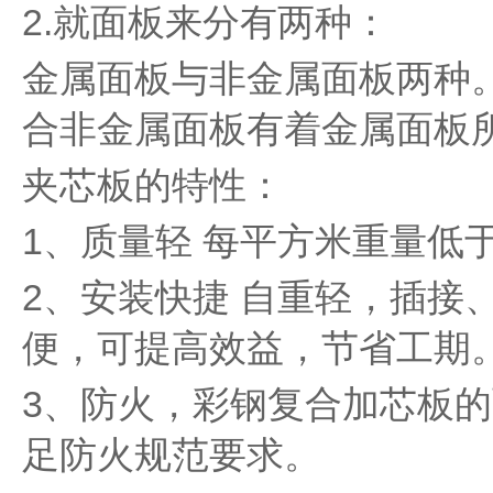
2.就面板来分有两种：
金属面板与非金属面板两种
合非金属面板有着金属面板
夹芯板的特性：
1、质量轻 每平方米重量低于
2、安装快捷 自重轻，插接
便，可提高效益，节省工期
3、防火，彩钢复合加芯板
足防火规范要求。