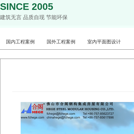
SINCE 2005
建筑无言 品质自现 节能环保
国内工程案例
国外工程案例
室内平面图设计