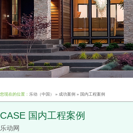
您现在的位置：
乐动（中国）
»
成功案例
»
国内工程案例
CASE 国内工程案例
乐动网