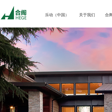
乐动（中国）
关于我们
合