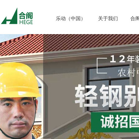
乐动（中国）
关于我们
合