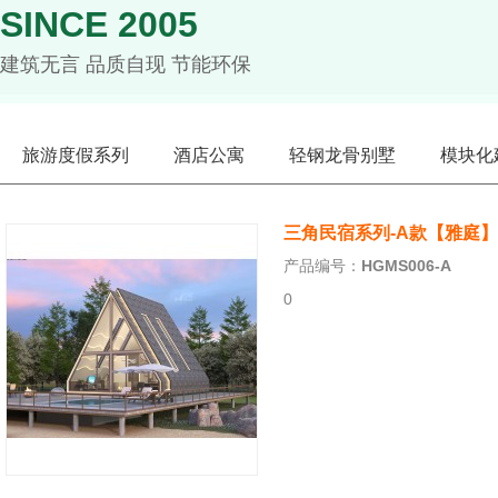
SINCE 2005
建筑无言 品质自现 节能环保
旅游度假系列
酒店公寓
轻钢龙骨别墅
模块化
三角民宿系列-A款【雅庭】
产品编号：
HGMS006-A
0