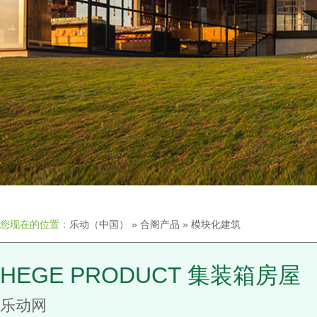
您现在的位置：
乐动（中国）
»
合阁产品
»
模块化建筑
HEGE PRODUCT 集装箱房屋
乐动网