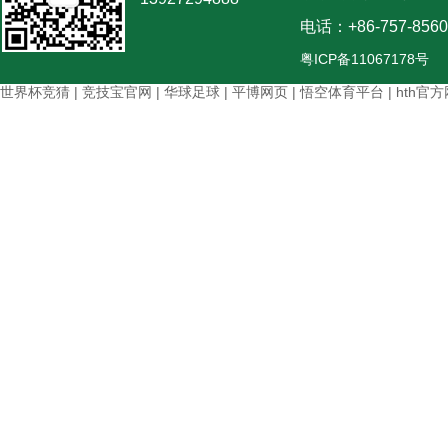
电话：+86-757-8560
粤ICP备11067178号
世界杯竞猜
|
竞技宝官网
|
华球足球
|
平博网页
|
悟空体育平台
|
hth官