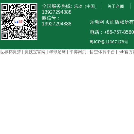
全国服务热线:
乐动（中国）
关于合阁
13927294888
微信号：
乐动网 页面版权所有
13927294888
电话：+86-757-8560
粤ICP备11067178号
世界杯竞猜
|
竞技宝官网
|
华球足球
|
平博网页
|
悟空体育平台
|
hth官