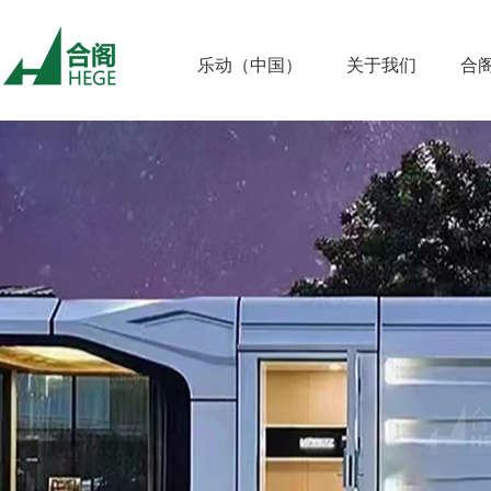
乐动（中国）
关于我们
合