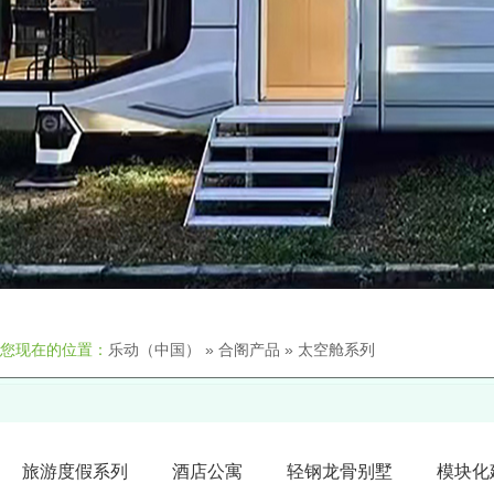
您现在的位置：
乐动（中国）
»
合阁产品
»
太空舱系列
旅游度假系列
酒店公寓
轻钢龙骨别墅
模块化