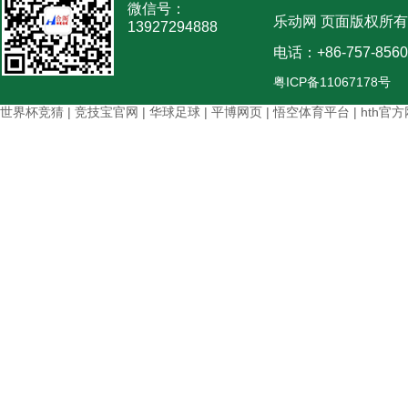
微信号：
乐动网 页面版权所有
13927294888
电话：+86-757-8560
粤ICP备11067178号
世界杯竞猜
|
竞技宝官网
|
华球足球
|
平博网页
|
悟空体育平台
|
hth官