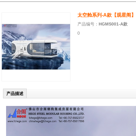
太空舱系列-A款【观星阁】
产品编号：
HGMS001-A款
0
产品描述