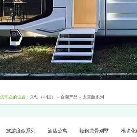
您现在的位置：
乐动（中国）
»
合阁产品
»
太空舱系列
旅游度假系列
酒店公寓
轻钢龙骨别墅
模块化