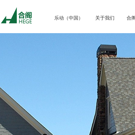
乐动（中国）
关于我们
合