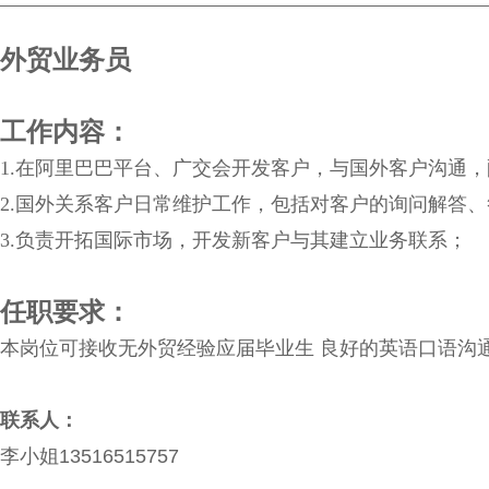
外贸业务员
工作内容：
1.在阿里巴巴平台、广交会开发客户，与国外客户沟通，
2.国外关系客户日常维护工作，包括对客户的询问解答
3.负责开拓国际市场，开发新客户与其建立业务联系；
任职要求：
本岗位可接收无外贸经验应届毕业生 良好的英语口语沟通
联系人：
李小姐13516515757