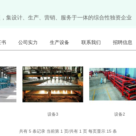
装，集设计、生产、营销、服务于一体的综合性独资企业
证书
公司实力
生产设备
联系我们
招聘信息
设备3
设备2
共有 5 条记录 当前第 1 页/共有 1 页 每页显示 15 条